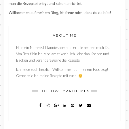
man die Rezepte fertigt und schön anrichtet.
Willkommen auf meinem Blog, ich freue mich, dass du da bist!
ABOUT ME
Hi, mein Name ist Danniesabeth, aber alle nennen mich DJ.
Von Beruf bin ich Mediamatikerin. Ich liebe das Kochen und
Backen und verändere gerne die Rezepte.
Ich heise euch herzlich Willkommen auf meinem Foodblog!
Gerne teile ich meine Rezepte mit euch.
FOLLOW LYRATHEMES
FACEBOOK
INSTAGRAM
GOOGLE+
LINKEDIN
PINTEREST
TWITTER
MAIL