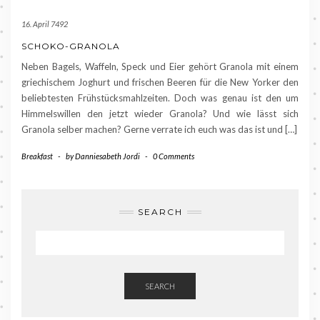
16. April 7492
SCHOKO-GRANOLA
Neben Bagels, Waffeln, Speck und Eier gehört Granola mit einem
griechischem Joghurt und frischen Beeren für die New Yorker den
beliebtesten Frühstücksmahlzeiten. Doch was genau ist den um
Himmelswillen den jetzt wieder Granola? Und wie lässt sich
Granola selber machen? Gerne verrate ich euch was das ist und […]
Breakfast
-
by
Danniesabeth Jordi
-
0 Comments
SEARCH
SEARCH