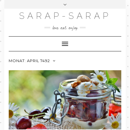
SARAP-SARAP
FACEBOOK
INSTAGRAM
GOOGLE+
LINKEDIN
PINTEREST
TWITTER
MAIL
love. eat. enjoy.
ABOUT
CONTACT
Toggle
JORDI FOTO
Navigation
MONAT: APRIL 7492